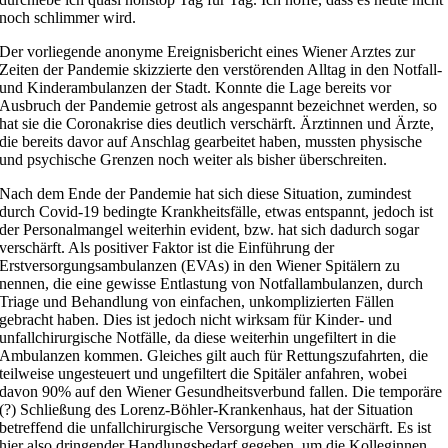
noch schlimmer wird.
Der vorliegende anonyme Ereignisbericht eines Wiener Arztes zur
Zeiten der Pandemie skizzierte den verstörenden Alltag in den Notfall-
und Kinderambulanzen der Stadt. Konnte die Lage bereits vor
Ausbruch der Pandemie getrost als angespannt bezeichnet werden, so
hat sie die Coronakrise dies deutlich verschärft. Ärztinnen und Ärzte,
die bereits davor auf Anschlag gearbeitet haben, mussten physische
und psychische Grenzen noch weiter als bisher überschreiten.
Nach dem Ende der Pandemie hat sich diese Situation, zumindest
durch Covid-19 bedingte Krankheitsfälle, etwas entspannt, jedoch ist
der Personalmangel weiterhin evident, bzw. hat sich dadurch sogar
verschärft. Als positiver Faktor ist die Einführung der
Erstversorgungsambulanzen (EVAs) in den Wiener Spitälern zu
nennen, die eine gewisse Entlastung von Notfallambulanzen, durch
Triage und Behandlung von einfachen, unkomplizierten Fällen
gebracht haben. Dies ist jedoch nicht wirksam für Kinder- und
unfallchirurgische Notfälle, da diese weiterhin ungefiltert in die
Ambulanzen kommen. Gleiches gilt auch für Rettungszufahrten, die
teilweise ungesteuert und ungefiltert die Spitäler anfahren, wobei
davon 90% auf den Wiener Gesundheitsverbund fallen. Die temporäre
(?) Schließung des Lorenz-Böhler-Krankenhaus, hat der Situation
betreffend die unfallchirurgische Versorgung weiter verschärft. Es ist
hier also dringender Handlungsbedarf gegeben, um die Kolleginnen