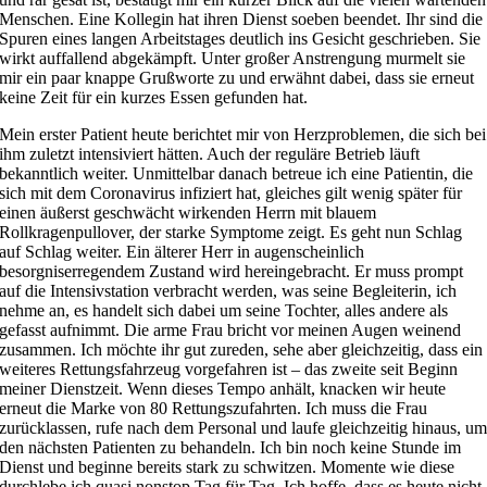
Menschen. Eine Kollegin hat ihren Dienst soeben beendet. Ihr sind die
Spuren eines langen Arbeitstages deutlich ins Gesicht geschrieben. Sie
wirkt auffallend abgekämpft. Unter großer Anstrengung murmelt sie
mir ein paar knappe Grußworte zu und erwähnt dabei, dass sie erneut
keine Zeit für ein kurzes Essen gefunden hat.
Mein erster Patient heute berichtet mir von Herzproblemen, die sich bei
ihm zuletzt intensiviert hätten. Auch der reguläre Betrieb läuft
bekanntlich weiter. Unmittelbar danach betreue ich eine Patientin, die
sich mit dem Coronavirus infiziert hat, gleiches gilt wenig später für
einen äußerst geschwächt wirkenden Herrn mit blauem
Rollkragenpullover, der starke Symptome zeigt. Es geht nun Schlag
auf Schlag weiter. Ein älterer Herr in augenscheinlich
besorgniserregendem Zustand wird hereingebracht. Er muss prompt
auf die Intensivstation verbracht werden, was seine Begleiterin, ich
nehme an, es handelt sich dabei um seine Tochter, alles andere als
gefasst aufnimmt. Die arme Frau bricht vor meinen Augen weinend
zusammen. Ich möchte ihr gut zureden, sehe aber gleichzeitig, dass ein
weiteres Rettungsfahrzeug vorgefahren ist – das zweite seit Beginn
meiner Dienstzeit. Wenn dieses Tempo anhält, knacken wir heute
erneut die Marke von 80 Rettungszufahrten. Ich muss die Frau
zurücklassen, rufe nach dem Personal und laufe gleichzeitig hinaus, u
den nächsten Patienten zu behandeln. Ich bin noch keine Stunde im
Dienst und beginne bereits stark zu schwitzen. Momente wie diese
durchlebe ich quasi nonstop Tag für Tag. Ich hoffe, dass es heute nicht