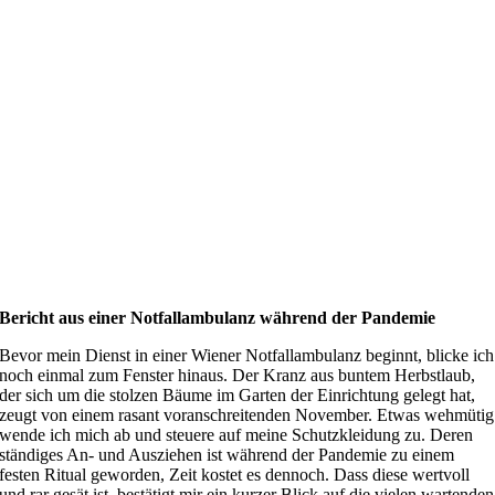
Bericht aus einer Notfallambulanz während der Pandemie
Bevor mein Dienst in einer Wiener Notfallambulanz beginnt, blicke ich
noch einmal zum Fenster hinaus. Der Kranz aus buntem Herbstlaub,
der sich um die stolzen Bäume im Garten der Einrichtung gelegt hat,
zeugt von einem rasant voranschreitenden November. Etwas wehmütig
wende ich mich ab und steuere auf meine Schutzkleidung zu. Deren
ständiges An- und Ausziehen ist während der Pandemie zu einem
festen Ritual geworden, Zeit kostet es dennoch. Dass diese wertvoll
und rar gesät ist, bestätigt mir ein kurzer Blick auf die vielen wartenden