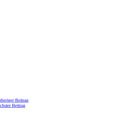
rheriger Beitrag
chster Beitrag