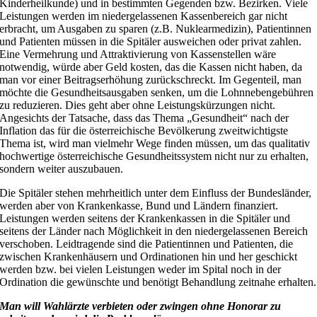
Kinderheilkunde) und in bestimmten Gegenden bzw. Bezirken. Viele
Leistungen werden im niedergelassenen Kassenbereich gar nicht
erbracht, um Ausgaben zu sparen (z.B. Nuklearmedizin), Patientinnen
und Patienten müssen in die Spitäler ausweichen oder privat zahlen.
Eine Vermehrung und Attraktivierung von Kassenstellen wäre
notwendig, würde aber Geld kosten, das die Kassen nicht haben, da
man vor einer Beitragserhöhung zurückschreckt. Im Gegenteil, man
möchte die Gesundheitsausgaben senken, um die Lohnnebengebühren
zu reduzieren. Dies geht aber ohne Leistungskürzungen nicht.
Angesichts der Tatsache, dass das Thema „Gesundheit“ nach der
Inflation das für die österreichische Bevölkerung zweitwichtigste
Thema ist, wird man vielmehr Wege finden müssen, um das qualitativ
hochwertige österreichische Gesundheitssystem nicht nur zu erhalten,
sondern weiter auszubauen.
Die Spitäler stehen mehrheitlich unter dem Einfluss der Bundesländer,
werden aber von Krankenkasse, Bund und Ländern finanziert.
Leistungen werden seitens der Krankenkassen in die Spitäler und
seitens der Länder nach Möglichkeit in den niedergelassenen Bereich
verschoben. Leidtragende sind die Patientinnen und Patienten, die
zwischen Krankenhäusern und Ordinationen hin und her geschickt
werden bzw. bei vielen Leistungen weder im Spital noch in der
Ordination die gewünschte und benötigt Behandlung zeitnahe erhalten.
Man will Wahlärzte verbieten oder zwingen ohne Honorar zu