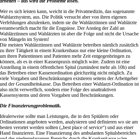
arbeiten – das wird die Probleme lösen.
Wer es sich leisten kann, weicht in die Privatmedizin, das sogenannte
Wahlarztsystem, aus. Die Politik versucht aber von ihren eigenen
Verfehlungen abzulenken, indem sie die Wahlärztinnen und Wahlärzte
verantwortlich macht für die Engpässe. Der Anstieg der Zahl an
Wahlärztinnen und Wahlärzten ist aber die Folge und nicht die Ursache
von Mängeln im System!
Die meisten Wahlärztinnen und Wahlärzte betreiben nämlich zusätzlich
zu ihrer Tätigkeit in einem Krankenhaus nur eine kleine Ordination,
um ihren Patientinnen und Patienten mehr Zeit entgegenbringen zu
können, als es in einer Kassenpraxis möglich wäre. Zudem ist eine
Anstellung in einem öffentlichen Spital (zumindest mehr als 10h) und
das Betreiben einer Kassenordination gleichzeitig nicht möglich. Zu
viele Vorgaben und Beschränkungen existieren seitens der Arbeitgeber
und der Gesundheitskasse. Das Betreiben einer Wahlarzt-Ordination ist
also nicht verwerflich, sondern eine Folge des unattraktiven
Kassensystems und deren Vorgaben und Beschränkungen.
Die Finanzierungproblematik.
Idealerweise sollte man Leistungen, die in den Spitälern oder
Ordinationen angeboten werden, analysieren und definieren wo sie am
besten verortet werden sollten („best place of service“) und aus einer
Hand finanzieren. Eine Finanzierung des ambulanten Spitalsbereiches
und des niedergelassenen Bereichs durch die Krankenkasse wäre