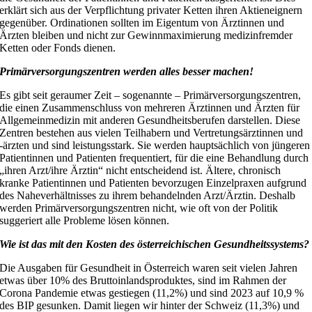
erklärt sich aus der Verpflichtung privater Ketten ihren Aktieneignern
gegenüber. Ordinationen sollten im Eigentum von Ärztinnen und
Ärzten bleiben und nicht zur Gewinnmaximierung medizinfremder
Ketten oder Fonds dienen.
Primärversorgungszentren werden alles besser machen!
Es gibt seit geraumer Zeit – sogenannte – Primärversorgungszentren,
die einen Zusammenschluss von mehreren Ärztinnen und Ärzten für
Allgemeinmedizin mit anderen Gesundheitsberufen darstellen. Diese
Zentren bestehen aus vielen Teilhabern und Vertretungsärztinnen und
-ärzten und sind leistungsstark. Sie werden hauptsächlich von jüngeren
Patientinnen und Patienten frequentiert, für die eine Behandlung durch
„ihren Arzt/ihre Ärztin“ nicht entscheidend ist. Ältere, chronisch
kranke Patientinnen und Patienten bevorzugen Einzelpraxen aufgrund
des Naheverhältnisses zu ihrem behandelnden Arzt/Ärztin. Deshalb
werden Primärversorgungszentren nicht, wie oft von der Politik
suggeriert alle Probleme lösen können.
Wie ist das mit den Kosten des österreichischen Gesundheitssystems?
Die Ausgaben für Gesundheit in Österreich waren seit vielen Jahren
etwas über 10% des Bruttoinlandsproduktes, sind im Rahmen der
Corona Pandemie etwas gestiegen (11,2%) und sind 2023 auf 10,9 %
des BIP gesunken. Damit liegen wir hinter der Schweiz (11,3%) und