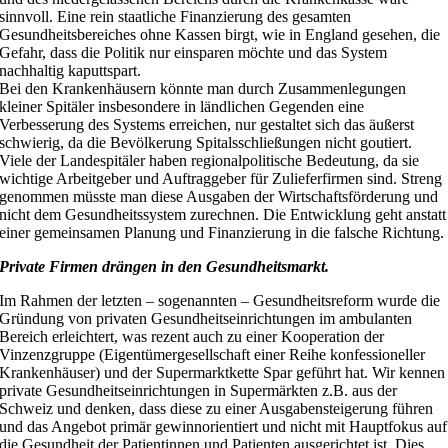
sinnvoll. Eine rein staatliche Finanzierung des gesamten
Gesundheitsbereiches ohne Kassen birgt, wie in England gesehen, die
Gefahr, dass die Politik nur einsparen möchte und das System
nachhaltig kaputtspart.
Bei den Krankenhäusern könnte man durch Zusammenlegungen
kleiner Spitäler insbesondere in ländlichen Gegenden eine
Verbesserung des Systems erreichen, nur gestaltet sich das äußerst
schwierig, da die Bevölkerung Spitalsschließungen nicht goutiert.
Viele der Landespitäler haben regionalpolitische Bedeutung, da sie
wichtige Arbeitgeber und Auftraggeber für Zulieferfirmen sind. Streng
genommen müsste man diese Ausgaben der Wirtschaftsförderung und
nicht dem Gesundheitssystem zurechnen. Die Entwicklung geht anstatt
einer gemeinsamen Planung und Finanzierung in die falsche Richtung.
Private Firmen drängen in den Gesundheitsmarkt.
Im Rahmen der letzten – sogenannten – Gesundheitsreform wurde die
Gründung von privaten Gesundheitseinrichtungen im ambulanten
Bereich erleichtert, was rezent auch zu einer Kooperation der
Vinzenzgruppe (Eigentümergesellschaft einer Reihe konfessioneller
Krankenhäuser) und der Supermarktkette Spar geführt hat. Wir kennen
private Gesundheitseinrichtungen in Supermärkten z.B. aus der
Schweiz und denken, dass diese zu einer Ausgabensteigerung führen
und das Angebot primär gewinnorientiert und nicht mit Hauptfokus auf
die Gesundheit der Patientinnen und Patienten ausgerichtet ist. Dies