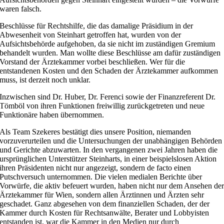
waren falsch.
Beschlüsse für Rechtshilfe, die das damalige Präsidium in der
Abwesenheit von Steinhart getroffen hat, wurden von der
Aufsichtsbehörde aufgehoben, da sie nicht im zuständigen Gremium
behandelt wurden. Man wollte diese Beschlüsse am dafür zuständigen
Vorstand der Ärztekammer vorbei beschließen. Wer für die
entstandenen Kosten und den Schaden der Ärztekammer aufkommen
muss, ist derzeit noch unklar.
Inzwischen sind Dr. Huber, Dr. Ferenci sowie der Finanzreferent Dr.
Tömböl von ihren Funktionen freiwillig zurückgetreten und neue
Funktionäre haben übernommen.
Als Team Szekeres bestätigt dies unsere Position, niemanden
vorzuverurteilen und die Untersuchungen der unabhängigen Behörden
und Gerichte abzuwarten. In den vergangenen zwei Jahren haben die
ursprünglichen Unterstützer Steinharts, in einer beispielslosen Aktion
ihren Präsidenten nicht nur angezeigt, sondern de facto einen
Putschversuch unternommen. Die vielen medialen Berichte über
Vorwürfe, die aktiv befeuert wurden, haben nicht nur dem Ansehen de
Ärztekammer für Wien, sondern allen Ärztinnen und Ärzten sehr
geschadet. Ganz abgesehen von dem finanziellen Schaden, der der
Kammer durch Kosten für Rechtsanwälte, Berater und Lobbyisten
entstanden ist, war die Kammer in den Medien nur durch