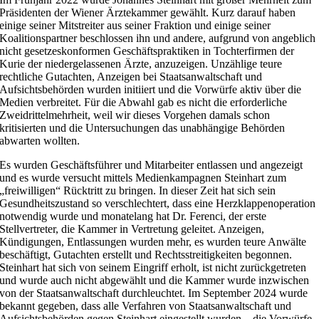
Präsidenten der Wiener Ärztekammer gewählt. Kurz darauf haben
einige seiner Mitstreiter aus seiner Fraktion und einige seiner
Koalitionspartner beschlossen ihn und andere, aufgrund von angeblich
nicht gesetzeskonformen Geschäftspraktiken in Tochterfirmen der
Kurie der niedergelassenen Ärzte, anzuzeigen. Unzählige teure
rechtliche Gutachten, Anzeigen bei Staatsanwaltschaft und
Aufsichtsbehörden wurden initiiert und die Vorwürfe aktiv über die
Medien verbreitet. Für die Abwahl gab es nicht die erforderliche
Zweidrittelmehrheit, weil wir dieses Vorgehen damals schon
kritisierten und die Untersuchungen das unabhängige Behörden
abwarten wollten.
Es wurden Geschäftsführer und Mitarbeiter entlassen und angezeigt
und es wurde versucht mittels Medienkampagnen Steinhart zum
„freiwilligen“ Rücktritt zu bringen. In dieser Zeit hat sich sein
Gesundheitszustand so verschlechtert, dass eine Herzklappenoperation
notwendig wurde und monatelang hat Dr. Ferenci, der erste
Stellvertreter, die Kammer in Vertretung geleitet. Anzeigen,
Kündigungen, Entlassungen wurden mehr, es wurden teure Anwälte
beschäftigt, Gutachten erstellt und Rechtsstreitigkeiten begonnen.
Steinhart hat sich von seinem Eingriff erholt, ist nicht zurückgetreten
und wurde auch nicht abgewählt und die Kammer wurde inzwischen
von der Staatsanwaltschaft durchleuchtet. Im September 2024 wurde
bekannt gegeben, dass alle Verfahren von Staatsanwaltschaft und
Aufsichtsbehörden gegen Steinhart eingestellt wurden – die Vorwürfe