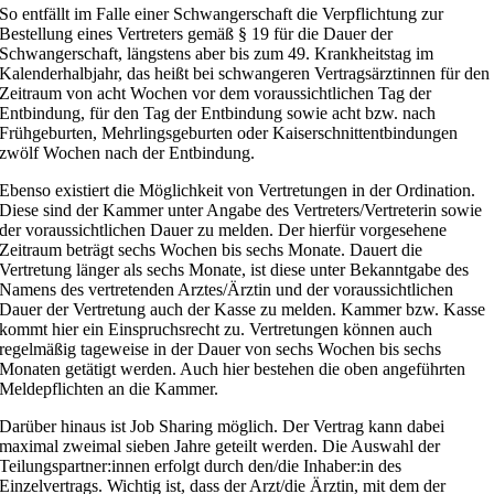
So
entfällt
im Falle einer Schwangerschaft die
Verpflichtung zur
Bestellung eines Vertreters
gemäß § 19 für die Dauer der
Schwangerschaft, längstens aber bis zum 49. Krankheitstag im
Kalenderhalbjahr, das heißt bei schwangeren Vertragsärztinnen für den
Zeitraum von acht Wochen vor dem voraussichtlichen Tag der
Entbindung, für den Tag der Entbindung sowie acht bzw. nach
Frühgeburten, Mehrlingsgeburten oder Kaiserschnittentbindungen
zwölf Wochen nach der Entbindung.
Ebenso existiert die Möglichkeit von
Vertretungen in der Ordination
.
Diese sind der Kammer unter Angabe des Vertreters/Vertreterin sowie
der voraussichtlichen Dauer zu melden. Der hierfür vorgesehene
Zeitraum beträgt sechs Wochen bis sechs Monate. Dauert die
Vertretung länger als sechs Monate, ist diese unter Bekanntgabe des
Namens des vertretenden Arztes/Ärztin und der voraussichtlichen
Dauer der Vertretung auch der Kasse zu melden. Kammer bzw. Kasse
kommt hier ein Einspruchsrecht zu. Vertretungen können auch
regelmäßig tageweise in der Dauer von sechs Wochen bis sechs
Monaten getätigt werden. Auch hier bestehen die oben angeführten
Meldepflichten an die Kammer.
Darüber hinaus ist
Job Sharing
möglich. Der Vertrag kann dabei
maximal zweimal sieben Jahre geteilt werden. Die Auswahl der
Teilungspartner:innen erfolgt durch den/die Inhaber:in des
Einzelvertrags. Wichtig ist, dass der Arzt/die Ärztin, mit dem der