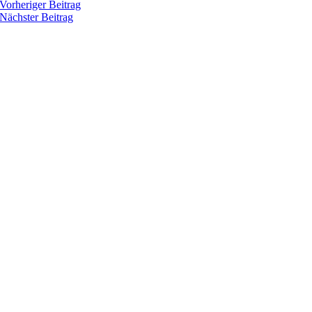
Vorheriger Beitrag
Nächster Beitrag