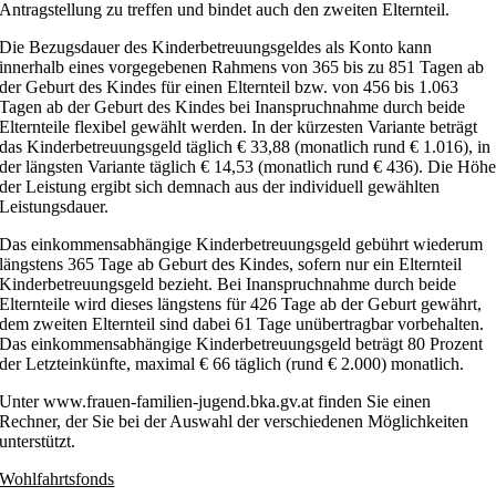
Antragstellung zu treffen und bindet auch den zweiten Elternteil.
Die Bezugsdauer des
Kinderbetreuungsgeldes als Konto
kann
innerhalb eines vorgegebenen Rahmens von 365 bis zu 851 Tagen ab
der Geburt des Kindes für einen Elternteil bzw. von 456 bis 1.063
Tagen ab der Geburt des Kindes bei Inanspruchnahme durch beide
Elternteile flexibel gewählt werden. In der kürzesten Variante beträgt
das Kinderbetreuungsgeld täglich € 33,88 (monatlich rund € 1.016), in
der längsten Variante täglich € 14,53 (monatlich rund € 436). Die Höh
der Leistung ergibt sich demnach aus der individuell gewählten
Leistungsdauer.
Das
einkommensabhängige Kinderbetreuungsgeld
gebührt wiederum
längstens 365 Tage ab Geburt des Kindes, sofern nur ein Elternteil
Kinderbetreuungsgeld bezieht. Bei Inanspruchnahme durch beide
Elternteile wird dieses längstens für 426 Tage ab der Geburt gewährt,
dem zweiten Elternteil sind dabei 61 Tage unübertragbar vorbehalten.
Das einkommensabhängige Kinderbetreuungsgeld beträgt 80 Prozent
der Letzteinkünfte, maximal € 66 täglich (rund € 2.000) monatlich.
Unter
www.frauen-familien-jugend.bka.gv.at
finden Sie einen
Rechner, der Sie bei der Auswahl der verschiedenen Möglichkeiten
unterstützt.
Wohlfahrtsfonds