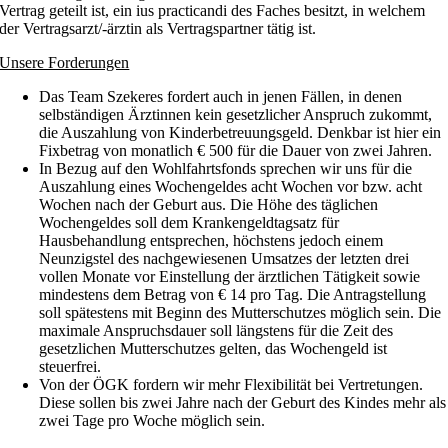
Vertrag geteilt ist, ein ius practicandi des Faches besitzt, in welchem
der Vertragsarzt/-ärztin als Vertragspartner tätig ist.
Unsere Forderungen
Das Team Szekeres fordert auch in jenen Fällen, in denen
selbständigen Ärztinnen kein gesetzlicher Anspruch zukommt,
die Auszahlung von Kinderbetreuungsgeld
. Denkbar ist hier ein
Fixbetrag von monatlich € 500 für die Dauer von zwei Jahren.
In Bezug auf den
Wohlfahrtsfonds
sprechen wir uns für
die
Auszahlung eines Wochengeldes
acht Wochen vor bzw. acht
Wochen nach der Geburt aus. Die Höhe des täglichen
Wochengeldes soll dem Krankengeldtagsatz für
Hausbehandlung entsprechen, höchstens jedoch einem
Neunzigstel des nachgewiesenen Umsatzes der letzten drei
vollen Monate vor Einstellung der ärztlichen Tätigkeit sowie
mindestens dem Betrag von € 14 pro Tag. Die Antragstellung
soll spätestens mit Beginn des Mutterschutzes möglich sein. Die
maximale Anspruchsdauer soll längstens für die Zeit des
gesetzlichen Mutterschutzes gelten, das Wochengeld ist
steuerfrei.
Von der
ÖGK fordern wir mehr Flexibilität bei Vertretungen
.
Diese sollen bis zwei Jahre nach der Geburt des Kindes mehr als
zwei Tage pro Woche möglich sein.